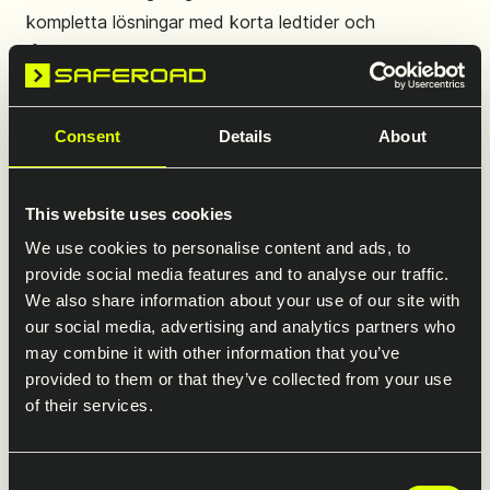
kompletta lösningar med korta ledtider och
långsiktiga kundpartnerskap.
Se vårt utbud av standardstolpar här
Consent
Details
About
Eftergivliga stolpar
This website uses cookies
We use cookies to personalise content and ads, to
Våra säkerhetsstolpar är byggda för att skydda liv.
provide social media features and to analyse our traffic.
De energidämpande (HE) och icke-energidämpande
We also share information about your use of our site with
(NE) utförandena minskar skadeverkningar vid
our social media, advertising and analytics partners who
kollisioner och ökar säkerheten vid vägar för både
may combine it with other information that you’ve
provided to them or that they’ve collected from your use
förare och fotgängare. Med integrerad design,
of their services.
snabba leveranser och ett långsiktigt servicefokus
gör vi det enklare att skapa säkrare vägar.
Consent