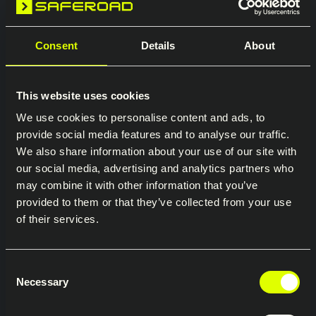
varmförzinkningsanläggning i
Inowroclaw, Polen
Den nya
Consent
Details
About
galvaniseringsanläggningen
minskade transportbehovet med
This website uses cookies
We use cookies to personalise content and ads, to
3 500 lastbilar per år.
provide social media features and to analyse our traffic.
We also share information about your use of our site with
our social media, advertising and analytics partners who
may combine it with other information that you’ve
provided to them or that they’ve collected from your use
of their services.
Consent
Necessary
Selection