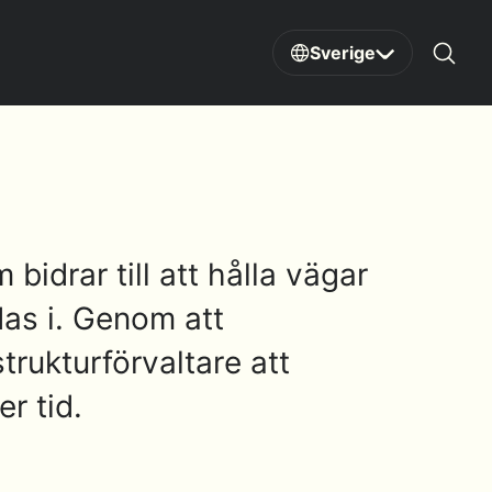
Sverige
Sear
bidrar till att hålla vägar
das i. Genom att
trukturförvaltare att
r tid.