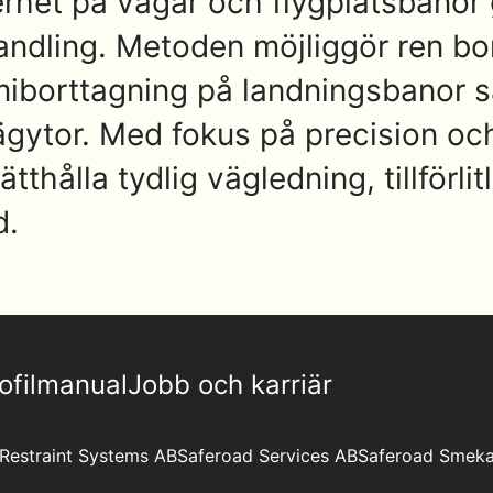
erhet på vägar och flygplatsbanor
andling. Metoden möjliggör ren bo
mmiborttagning på landningsbanor
vägytor. Med fokus på precision och
tthålla tydlig vägledning, tillförlit
d.
ofilmanual
Jobb och karriär
Restraint Systems AB
Saferoad Services AB
Saferoad Smek