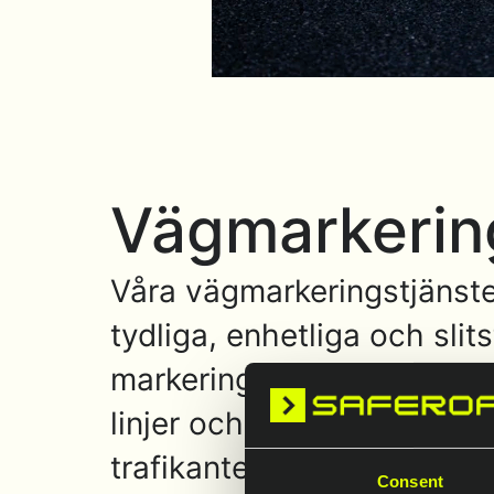
Vägmarkerin
Våra vägmarkeringstjänster
tydliga, enhetliga och sli
markeringsmaskiner med mat
linjer och symboler som mö
trafikanter. Vi lägger vikt
Consent