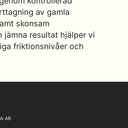
 genom kontrollerad
rttagning av gamla
 samt skonsam
 jämna resultat hjälper vi
liga friktionsnivåer och
ab AB