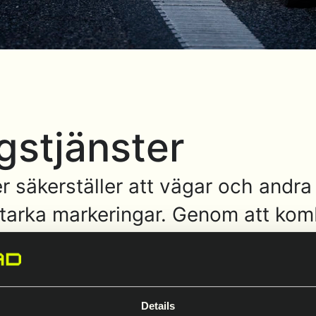
gstjänster
 säkerställer att vägar och andra
tstarka markeringar. Genom att kom
erial som termoplast, kallplast, f
jliggör säker och förutsägbar fra
 vid pålitligt genomförande och jämn
Details