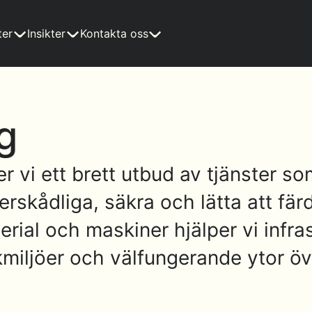
ter
Insikter
Kontakta oss
g
vi ett brett utbud av tjänster som 
rskådliga, säkra och lätta att fär
rial och maskiner hjälper vi infras
kmiljöer och välfungerande ytor öve