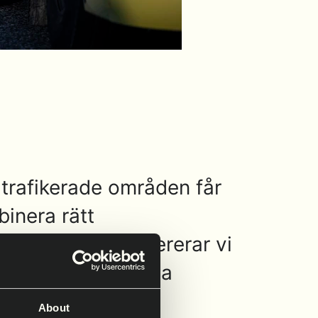
 trafikerade områden får
binera rätt
ärg och tejp levererar vi
mkomlighet för alla
 kvalitet, så att
About