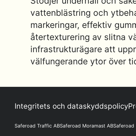
Stödjer underhåll och säk
vattenblästring och ytbeh
markeringar, effektiv gu
återtexturering av slitna 
infrastrukturägare att upprä
välfungerande ytor över ti
Integritets och dataskyddspolicy
Pr
Saferoad Traffic AB
Saferoad Moramast AB
Saferoad 