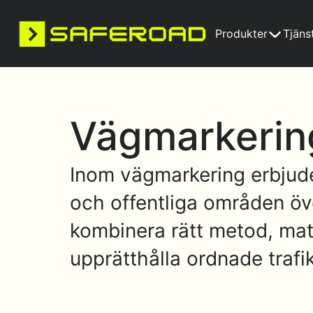
Produkter
Tjäns
Vägmarkerin
Inom vägmarkering erbjuder 
och offentliga områden öve
kombinera rätt metod, mate
upprätthålla ordnade trafi