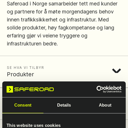
Saferoad i Norge samarbeider tett med kunder
og partnere for å møte morgendagens behov
innen trafikksikkerhet og infrastruktur. Med
solide produkter, høy fagkompetanse og lang
erfaring gjør vi veiene tryggere og
infrastrukturen bedre.
SE HVA VI TILBYR
Produkter
SE HVA VI KAN HJELPE DEG MED
Consent
Details
About
Tjenester
This website uses cookies