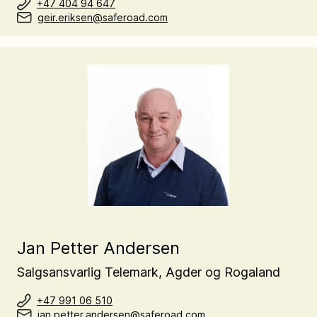
+47 404 94 647
geir.eriksen@saferoad.com
Jan Petter Andersen
Salgsansvarlig Telemark, Agder og Rogaland
+47 991 06 510
jan.petter.andersen@saferoad.com