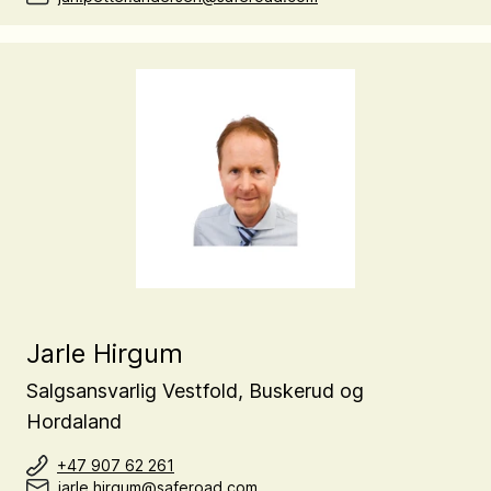
Jarle Hirgum
Salgsansvarlig Vestfold, Buskerud og
Hordaland
+47 907 62 261
jarle.hirgum@saferoad.com