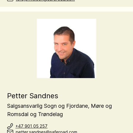
Petter Sandnes
Salgsansvarlig Sogn og Fjordane, Møre og
Romsdal og Trøndelag
+47 901 05 257
petter.sandnes@saferoad.com