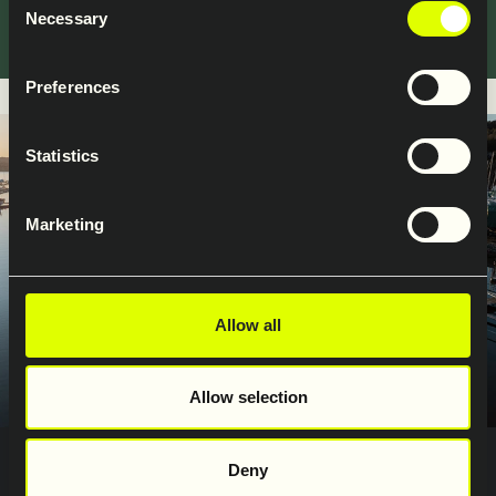
Overflatebehandling
Necessary
Selection
Preferences
Statistics
Marketing
Allow all
Allow selection
Prosjekt
Deny