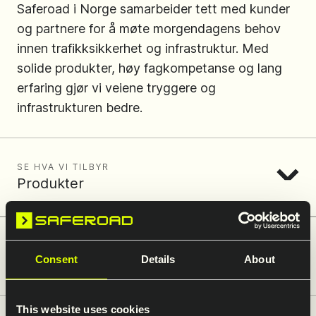
Saferoad i Norge samarbeider tett med kunder
og partnere for å møte morgendagens behov
innen trafikksikkerhet og infrastruktur. Med
solide produkter, høy fagkompetanse og lang
erfaring gjør vi veiene tryggere og
infrastrukturen bedre.
SE HVA VI TILBYR
Produkter
SE HVA VI KAN HJELPE DEG MED
Consent
Details
About
Tjenester
This website uses cookies